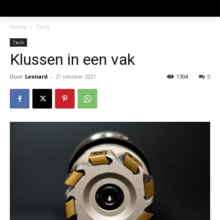
Home
Tech
Tech
Klussen in een vak
Door
Leonard
-
21 oktober 2021
1304
0