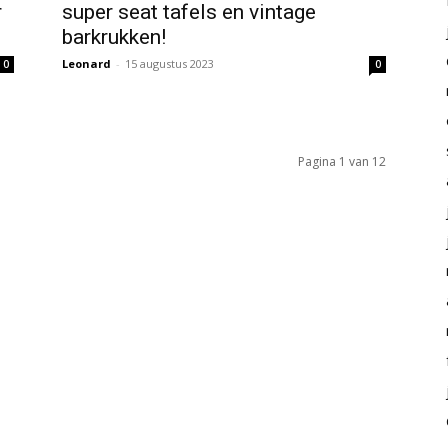
r
super seat tafels en vintage
barkrukken!
Leonard
-
15 augustus 2023
0
0
Pagina 1 van 12