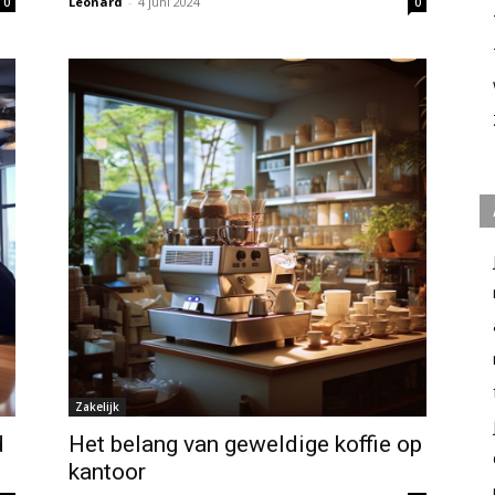
Leonard
-
4 juni 2024
0
0
Zakelijk
d
Het belang van geweldige koffie op
kantoor