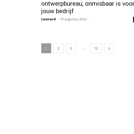
ontwerpbureau, onmisbaar is voo
jouw bedrijf
Leonard
-
19 augustus 2023
...
1
2
3
12